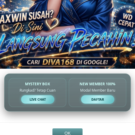
MYSTERY BOX
NEW MEMBER 100%
Rungkad? Tetap Cuan
Modal Member Baru
LIVE CHAT
DAFTAR
UNDUH APLIK
OK