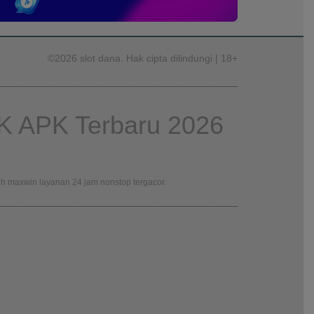
©2026 slot dana. Hak cipta dilindungi | 18+
0K APK Terbaru 2026
ih maxwin layanan 24 jam nonstop tergacor.