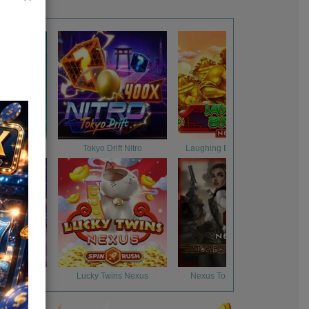
Ways 2
Tokyo Drift Nitro
Laughing Buddha Nexus
Gates of Olympus Super Scatter
Lucky Twins Nexus
Nexus Tombstone RIP