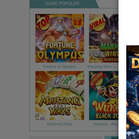
GAME POPULER
Fortune of Olympus
Mahjong Wins 3 – Black Scat
Mahjong Ways
Wukong - Black Scatter