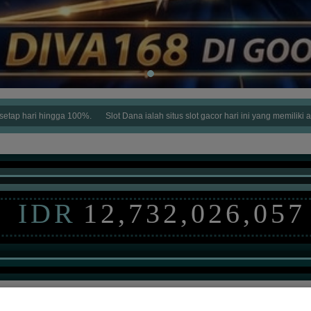
ingga 100%.
Slot Dana ialah situs slot gacor hari ini yang memiliki apk ter
IDR
12,732,026,057