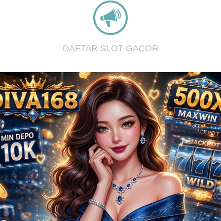
DAFTAR SLOT GACOR
ter
Wild Beans
JUNGLE BANG BANG
Mahjong 
Mochi Mania 1000
Fortune Gems