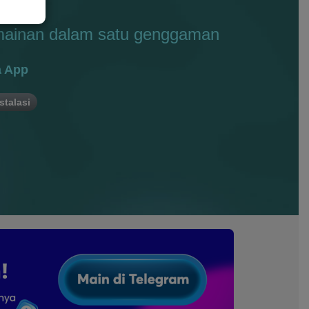
APP
rmainan dalam satu genggaman
a App
stalasi