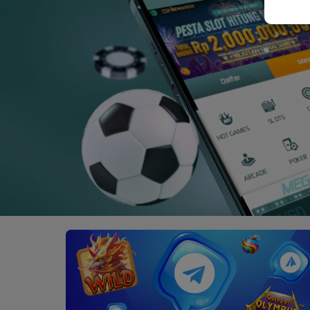
rydhos****e
IDR
6,989,400.00
vswaysmahwblck
miste****0
IDR
6,784,500.00
vs20gatotx
be****7
IDR
6,724,500.00
vs20stararx
be****7
IDR
6,592,400.00
vs20fruitswx
sco****9
IDR
5,941,200.00
vs20fruitswx
miste****0
IDR
4,520,000.00
vs20olympx