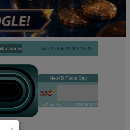
Sab, 28-Feb-2026 12.15.25
baru menggunakan deposit dana 10k jaminan wd 100% gampang mang paluang meraih
Nex4D Pools Day
Live Draw Min, 11-Jan-2026 00.00.00
×