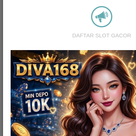
DAFTAR SLOT GACOR