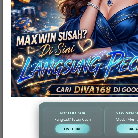
MYSTERY BOX
NEW MEMBE
Live Casino
Rungkad? Tetap Cuan
Modal Memb
LIVE CHAT
DAFTA