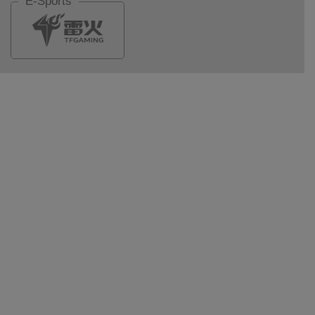
E-Sports