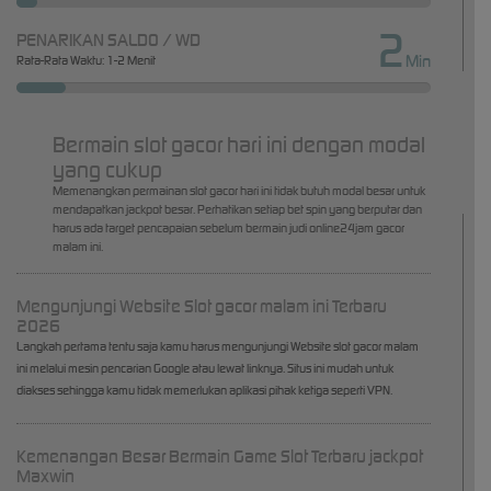
2
PENARIKAN SALDO / WD
Min
Rata-Rata Waktu: 1-2 Menit
Bermain slot gacor hari ini dengan modal
yang cukup
Memenangkan permainan slot gacor hari ini tidak butuh modal besar untuk
mendapatkan jackpot besar. Perhatikan setiap bet spin yang berputar dan
harus ada target pencapaian sebelum bermain judi online24jam gacor
malam ini.
Mengunjungi Website Slot gacor malam ini Terbaru
2026
Langkah pertama tentu saja kamu harus mengunjungi Website slot gacor malam
ini melalui mesin pencarian Google atau lewat linknya. Situs ini mudah untuk
diakses sehingga kamu tidak memerlukan aplikasi pihak ketiga seperti VPN.
Kemenangan Besar Bermain Game Slot Terbaru jackpot
Maxwin