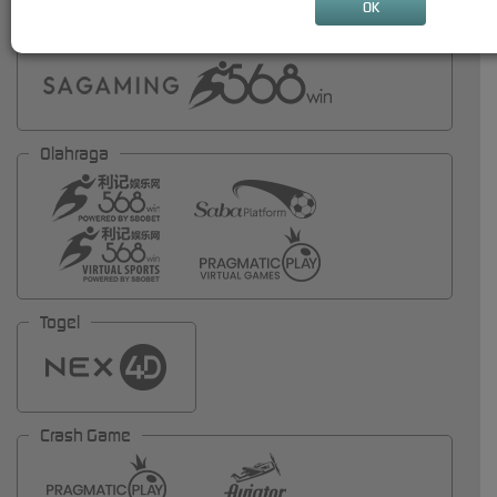
OK
Olahraga
Togel
Crash Game