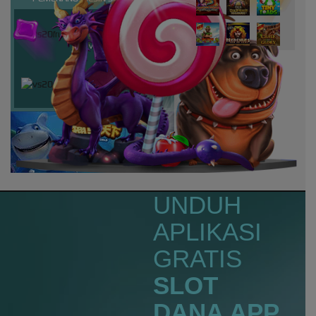
miste****0
IDR
15,047,200.00
vs20fruitswx
ma****5
IDR
9,253,200.00
vs20starlightx
vsteadf****1
IDR
8,998,000.00
vswaysbandit
ans****a
IDR
6,998,600.00
vs20olympgate
UNDUH
rydhos****e
APLIKASI
IDR
6,989,400.00
GRATIS
vswaysmahwblck
SLOT
miste****0
IDR
6,784,500.00
DANA APP
vs20gatotx