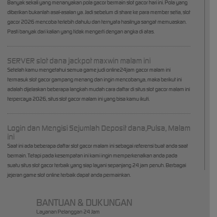
Banyak sekali yang menanyakan pola gacor bermain slot gacor hari ini. Pola yang
diberikan bukanlah asal-asalan ya. Jadi sebelum di share ke para member setia, slot
gacor 2026 mencoba terlebih dahulu dan ternyata hasilnya sangat memuaskan.
Pasti banyak dari kalian yang tidak mengerti dengan angka di atas.
SERVER slot dana jackpot maxwin malam ini
Setelah kamu mengetahui semua game judi online24jam gacor malam ini
termasuk slot gacor gampang menang dan ingin mencobanya, maka berikut ini
adalah dijelaskan beberapa langkah mudah cara daftar di situs slot gacor malam ini
terpercaya 2026, situs slot gacor malam ini yang bisa kamu ikuti.
Login dan Mengisi Sejumlah Deposit dana,Pulsa, Malam
ini
Saat ini ada beberapa daftar slot gacor malam ini sebagai referensi buat anda saat
bermain. Tetapi pada kesempatan ini kami ingin memperkenalkan anda pada
suatu situs slot gacor terbaik yang siap layani sepanjang 24 jam penuh. Berbagai
jejeran game slot online terbaik dapat anda permainkan.
BANTUAN & DUKUNGAN
Layanan Pelanggan 24 Jam