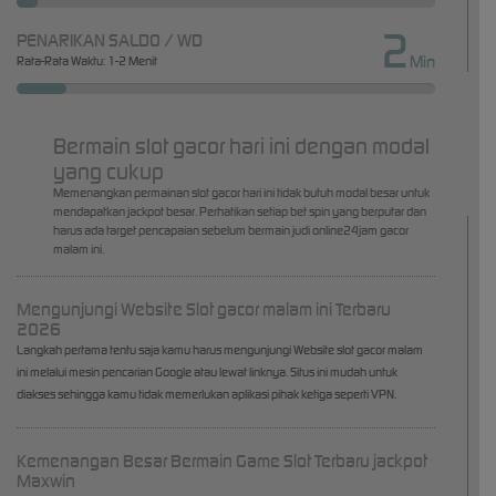
2
PENARIKAN SALDO / WD
Min
Rata-Rata Waktu: 1-2 Menit
Bermain slot gacor hari ini dengan modal
yang cukup
Memenangkan permainan slot gacor hari ini tidak butuh modal besar untuk
mendapatkan jackpot besar. Perhatikan setiap bet spin yang berputar dan
harus ada target pencapaian sebelum bermain judi online24jam gacor
malam ini.
Mengunjungi Website Slot gacor malam ini Terbaru
2026
Langkah pertama tentu saja kamu harus mengunjungi Website slot gacor malam
ini melalui mesin pencarian Google atau lewat linknya. Situs ini mudah untuk
diakses sehingga kamu tidak memerlukan aplikasi pihak ketiga seperti VPN.
Kemenangan Besar Bermain Game Slot Terbaru jackpot
Maxwin