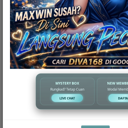
Live Casino
MYSTERY BOX
NEW MEMBE
Rungkad? Tetap Cuan
Modal Memb
LIVE CHAT
DAFTA