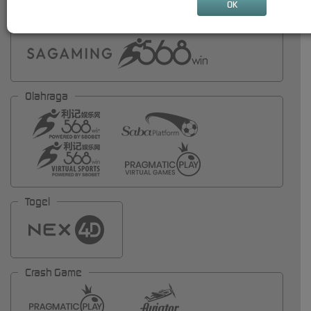
OK
Olahraga
Togel
Crash Game