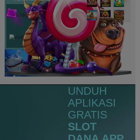
miste****0
IDR
15,047,200.00
vs20fruitswx
ma****5
IDR
9,253,200.00
vs20starlightx
vsteadf****1
IDR
8,998,000.00
vswaysbandit
ans****a
IDR
6,998,600.00
vs20olympgate
UNDUH
rydhos****e
APLIKASI
IDR
6,989,400.00
GRATIS
vswaysmahwblck
SLOT
miste****0
IDR
6,784,500.00
DANA APP
vs20gatotx