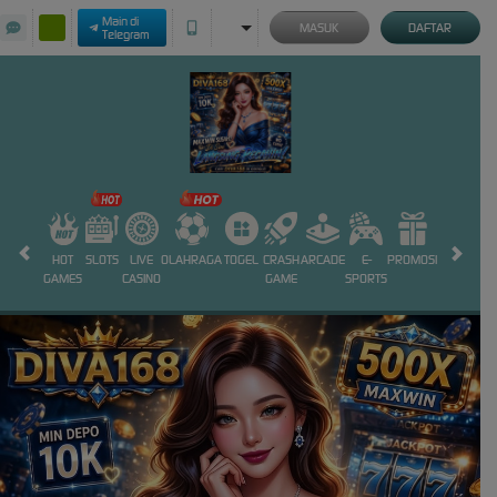
Main di
MASUK
DAFTAR
Telegram
HOT
SLOTS
LIVE
OLAHRAGA
TOGEL
CRASH
ARCADE
E-
PROMOSI
GAMES
CASINO
GAME
SPORTS