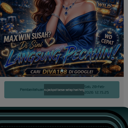
Sab, 28-Feb-
Pemberitahuan
uang gampang menang terbaru jackpot besar setap hari hingga 100%.
Slot Dana ialah situs sl
2026 12.15.25