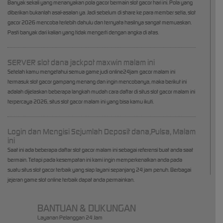
Banyak sekali yang menanyakan pola gacor bermain slot gacor hari ini. Pola yang
diberikan bukanlah asal-asalan ya. Jadi sebelum di share ke para member setia, slot
gacor 2026 mencoba terlebih dahulu dan ternyata hasilnya sangat memuaskan.
Pasti banyak dari kalian yang tidak mengerti dengan angka di atas.
SERVER slot dana jackpot maxwin malam ini
Setelah kamu mengetahui semua game judi online24jam gacor malam ini
termasuk slot gacor gampang menang dan ingin mencobanya, maka berikut ini
adalah dijelaskan beberapa langkah mudah cara daftar di situs slot gacor malam ini
terpercaya 2026, situs slot gacor malam ini yang bisa kamu ikuti.
Login dan Mengisi Sejumlah Deposit dana,Pulsa, Malam
ini
Saat ini ada beberapa daftar slot gacor malam ini sebagai referensi buat anda saat
bermain. Tetapi pada kesempatan ini kami ingin memperkenalkan anda pada
suatu situs slot gacor terbaik yang siap layani sepanjang 24 jam penuh. Berbagai
jejeran game slot online terbaik dapat anda permainkan.
BANTUAN & DUKUNGAN
Layanan Pelanggan 24 Jam