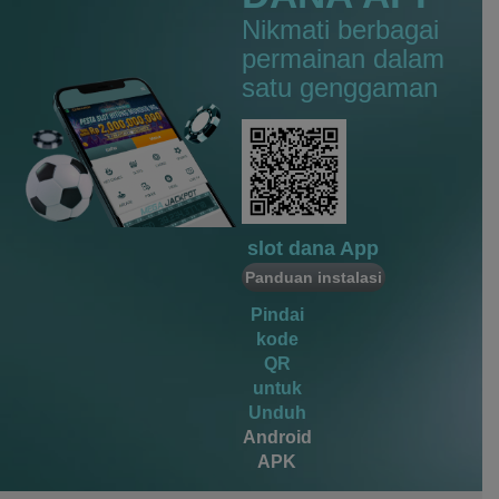
Nikmati berbagai
be****7
IDR
6,724,500.00
permainan dalam
vs20stararx
satu genggaman
be****7
IDR
6,592,400.00
vs20fruitswx
sco****9
IDR
5,941,200.00
vs20fruitswx
slot dana App
miste****0
Panduan instalasi
IDR
4,520,000.00
vs20olympx
Pindai
kode
QR
untuk
Unduh
Android
APK