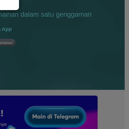
APP
rmainan dalam satu genggaman
a App
stalasi