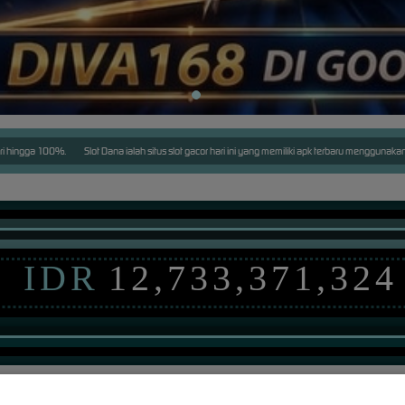
.
Slot Dana ialah situs slot gacor hari ini yang memiliki apk terbaru menggunakan deposit
IDR
12,733,371,324