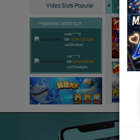
Video Slots Popular
PEMENANG MESIN SLOT
miste****0
IDR
15,047,200.00
vs20fruitswx
ma****5
IDR
9,253,200.00
vs20starlightx
vsteadf****1
IDR
8,998,000.00
vswaysbandit
ans****a
IDR
6,998,600.00
vs20olympgate
rydhos****e
IDR
6,989,400.00
vswaysmahwblck