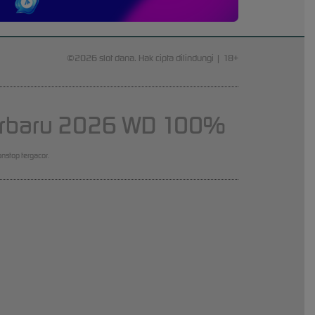
©2026 slot dana. Hak cipta dilindungi | 18+
K Terbaru 2026 WD 100%
nstop tergacor.