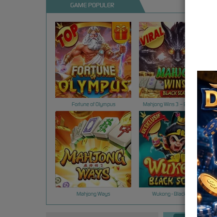
GAME POPULER
Fortune of Olympus
Mahjong Wins 3 – Black Scatter
Mahjong Ways
Wukong - Black Scatter