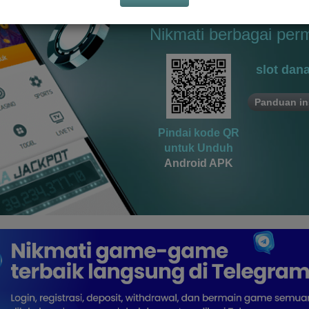
SLOT DANA 
Nikmati berbagai pe
slot dan
Panduan in
Pindai kode QR
untuk Unduh
Android APK