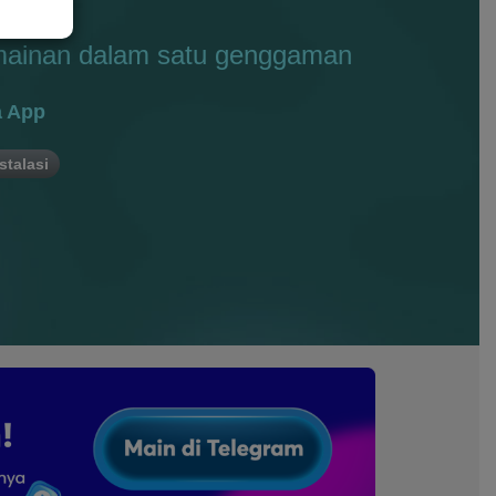
APP
rmainan dalam satu genggaman
a App
stalasi