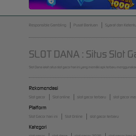
Responsible Gambling
Pusat Bantuan
Syarat dan Ketent
SLOT DANA : Situs Slot 
Slot Dana ialah situs slot gacor hari ini yang memiliki apk terbaru mengg
Rekomendasi
Slot gacor
Slot online
slot gacor terbaru
slot gacor ma
Platform
Slot Gacor hari ini
Slot Online
slot gacor terbaru
Kategori
slot gacor
slot dana
slot gacor 2026
slot gacor hari in