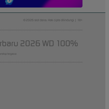
©2026 slot dana. Hak cipta dilindungi | 18+
K Terbaru 2026 WD 100%
nstop tergacor.