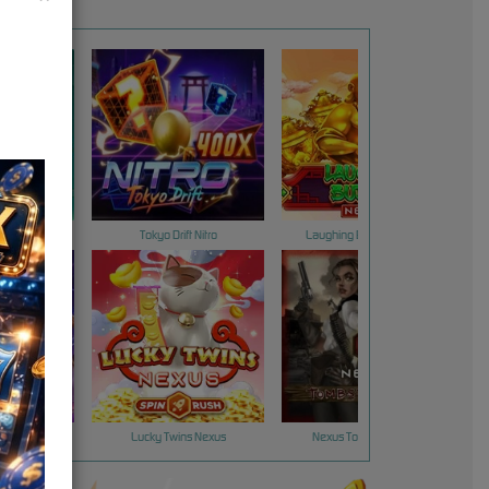
Ways 2
Tokyo Drift Nitro
Laughing Buddha Nexus
Super Scatter
Lucky Twins Nexus
Nexus Tombstone RIP