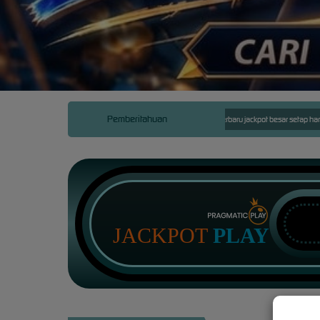
Pemberitahuan
lot gacor hari ini dengan peluang gampang menang terbaru jackpot besar setap hari hingga 100%.
JACKPOT
PLAY