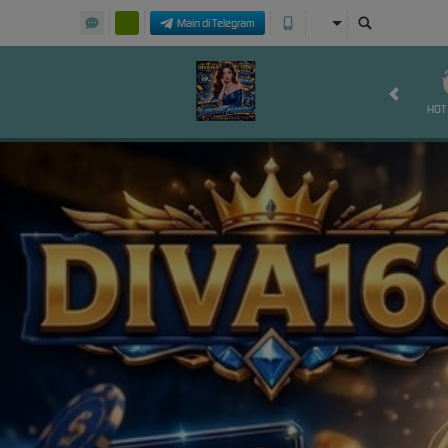
Main di Telegram
HOT