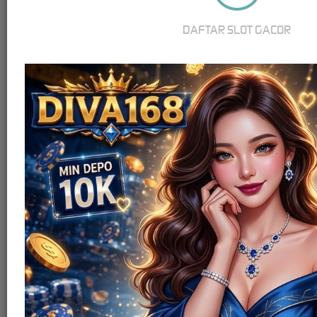
DAFTAR SLOT GACOR