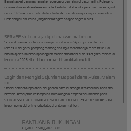
Banyak sekali yang menanyakan pola gacor bermain slot gacor hari ini. Pola yang
diberikan bukanlah asal-asalan ya. Jadi sebelum di share ke para member setia, slot
gacor 2026 mencoba terlebih dahulu dan ternyata hasilnya sangat memuaskan.
Pasti banyak dari kalian yang tidak mengerti dengan angka di atas.
SERVER slot dana jackpot maxwin malam ini
Setelah kamu mengetahui semua game judi online24jam gacor malam ini
termasuk slot gacor gampang menang dan ingin mencobanya, maka berikut ini
adalah dijelaskan beberapa langkah mudah cara daftar di situs slot gacor malam ini
terpercaya 2026, situs slot gacor malam ini yang bisa kamu ikuti.
Login dan Mengisi Sejumlah Deposit dana,Pulsa, Malam
ini
Saat ini ada beberapa daftar slot gacor malam ini sebagai referensi buat anda saat
bermain. Tetapi pada kesempatan ini kami ingin memperkenalkan anda pada
suatu situs slot gacor terbaik yang siap layani sepanjang 24 jam penuh. Berbagai
jejeran game slot online terbaik dapat anda permainkan.
BANTUAN & DUKUNGAN
Layanan Pelanggan 24 Jam