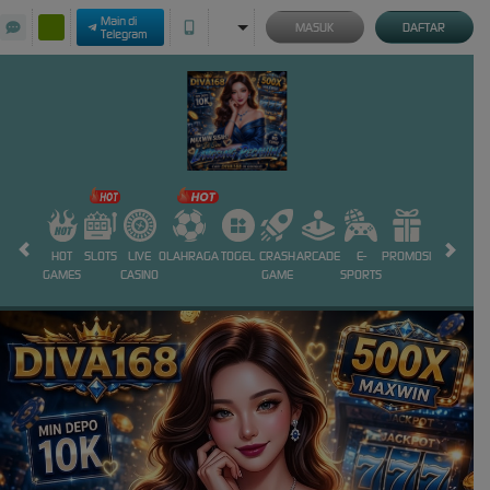
Main di
MASUK
DAFTAR
Telegram
HOT
SLOTS
LIVE
OLAHRAGA
TOGEL
CRASH
ARCADE
E-
PROMOSI
GAMES
CASINO
GAME
SPORTS