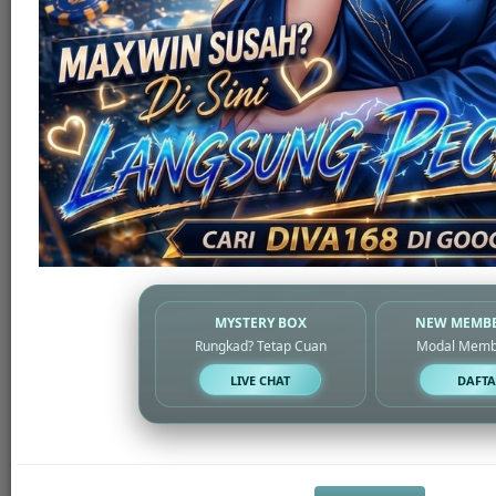
Live Casino
MYSTERY BOX
NEW MEMBE
Rungkad? Tetap Cuan
Modal Memb
LIVE CHAT
DAFTA