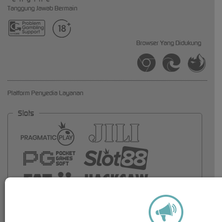
Tanggung Jawab Bermain
Browser Yang Didukung
Platform Penyedia Layanan
Slots