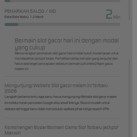
2
PENARIKAN SALDO / WD
Min
Rata-Rata Waktu: 1-2 Menit
Bermain slot gacor hari ini dengan modal
yang cukup
Memenangkan permainan slot gacor hari ini tidak butuh modal besar untuk
mendapatkan jackpot besar. Perhatikan setiap bet spin yang berputar dan
harus ada target pencapaian sebelum bermain judi online24jam gacor
malam ini.
Mengunjungi Website Slot gacor malam ini Terbaru
2026
Langkah pertama tentu saja kamu harus mengunjungi Website slot gacor malam
ini melalui mesin pencarian Google atau lewat linknya. Situs ini mudah untuk
diakses sehingga kamu tidak memerlukan aplikasi pihak ketiga seperti VPN.
Kemenangan Besar Bermain Game Slot Terbaru jackpot
Maxwin