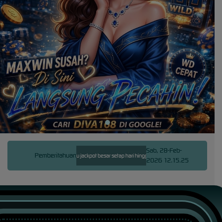
Sab, 28-Feb-
Pemberitahuan
ang gampang menang terbaru jackpot besar setap hari hingga 100%.
Slot Dana ialah situs slo
2026 12.15.25