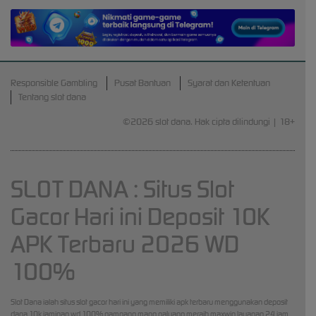
Responsible Gambling
Pusat Bantuan
Syarat dan Ketentuan
Tentang slot dana
©2026 slot dana. Hak cipta dilindungi | 18+
SLOT DANA : Situs Slot
Gacor Hari ini Deposit 10K
APK Terbaru 2026 WD
100%
Slot Dana ialah situs slot gacor hari ini yang memiliki apk terbaru menggunakan deposit
dana 10k jaminan wd 100% gampang mang paluang meraih maxwin layanan 24 jam