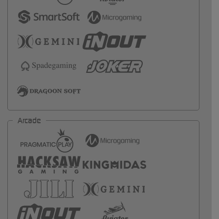
Arcade