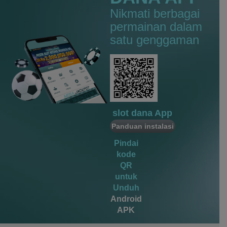
Nikmati berbagai
be****7
IDR
6,724,500.00
permainan dalam
vs20stararx
satu genggaman
be****7
IDR
6,592,400.00
vs20fruitswx
sco****9
IDR
5,941,200.00
vs20fruitswx
slot dana App
miste****0
Panduan instalasi
IDR
4,520,000.00
vs20olympx
Pindai
kode
QR
untuk
Unduh
Android
APK