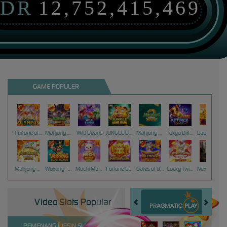
IDR
12,752,415,469
GAME POPULER
Fortune of Olympus
Mahjong Wins 3 – Black Scatter
Wild Beans
JUNGLE BANG BANG
Mahjong Ways 2
Tokyo Drift Nitro
Laughing Buddha Nexus
Mahjong Ways
Wukong - Black Scatter
Mochi Mania 1000
Fortune Gems
Gates of Olympus Super Scatter
Lucky Twins Nexus
Nexus Tombstone RIP
Video Slots Popular
PEMENANG MESIN SLOT