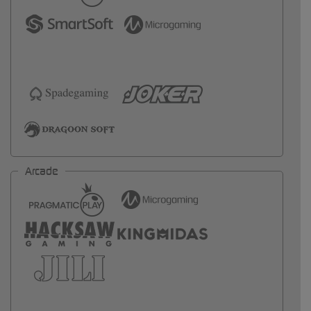
Arcade